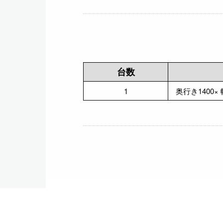
台数
1
奥行き1400× 